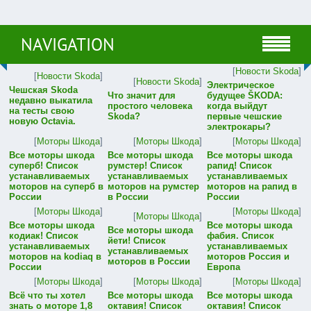
NAVIGATION
[
Новости Skoda
]
[
Новости Skoda
]
[
Новости Skoda
]
Электрическое
Чешская Skoda
Что значит для
будущее ŠKODA:
недавно выкатила
простого человека
когда выйдут
на тесты свою
Skoda?
первые чешские
новую Octavia.
электрокары?
[
Моторы Шкода
]
[
Моторы Шкода
]
[
Моторы Шкода
]
Все моторы шкода
Все моторы шкода
Все моторы шкода
суперб! Список
румстер! Список
рапид! Список
устанавливаемых
устанавливаемых
устанавливаемых
моторов на суперб в
моторов на румстер
моторов на рапид в
России
в России
России
[
Моторы Шкода
]
[
Моторы Шкода
]
[
Моторы Шкода
]
Все моторы шкода
Все моторы шкода
Все моторы шкода
кодиак! Список
фабия. Список
йети! Список
устанавливаемых
устанавливаемых
устанавливаемых
моторов на kodiaq в
моторов Россия и
моторов в России
России
Европа
[
Моторы Шкода
]
[
Моторы Шкода
]
[
Моторы Шкода
]
Всё что ты хотел
Все моторы шкода
Все моторы шкода
знать о моторе 1,8
октавия! Список
октавия! Список